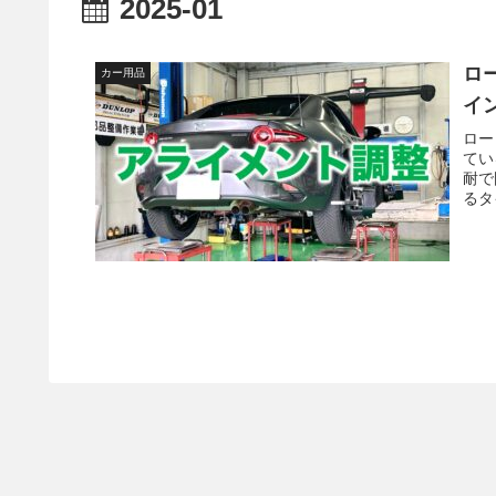
2025-01
ロ
カー用品
イ
ロー
てい
耐で
るタ