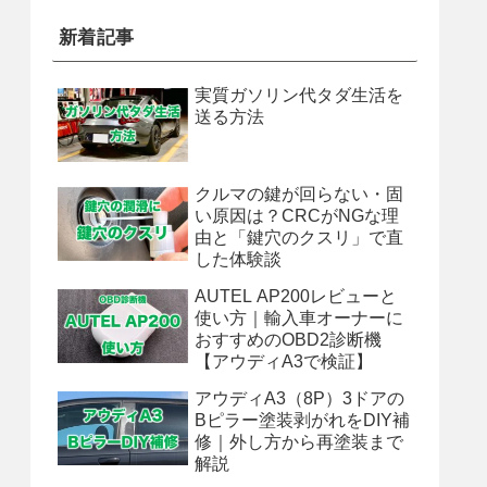
新着記事
実質ガソリン代タダ生活を
送る方法
クルマの鍵が回らない・固
い原因は？CRCがNGな理
由と「鍵穴のクスリ」で直
した体験談
AUTEL AP200レビューと
使い方｜輸入車オーナーに
おすすめのOBD2診断機
【アウディA3で検証】
アウディA3（8P）3ドアの
Bピラー塗装剥がれをDIY補
修｜外し方から再塗装まで
解説