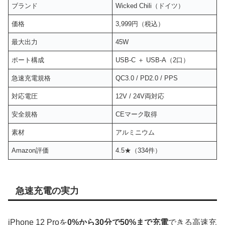
ブランド
Wicked Chili（ドイツ）
価格
3,999円（税込）
最大出力
45W
ポート構成
USB-C ＋ USB-A（2口）
急速充電規格
QC3.0 / PD2.0 / PPS
対応電圧
12V / 24V両対応
安全規格
CEマーク取得
素材
アルミニウム
Amazon評価
4.5★（334件）
急速充電の実力
iPhone 12 Proを
0%から30分で50%まで充電
できる高速充