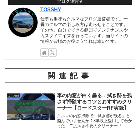
ブログ運営者
TOSSHY
仕事も趣味もクルマなブログ運営者です。一
番のクルマの楽しみ方は走らせることです。
その他、自分でできる範囲でメンテナンスや
カスタイマイズを行っています。当サイトの
情報が皆様のお役に立てれば幸いです。
関連記事
車の内窓が白く曇る…拭き跡を残
カー用品
さず掃除するコツとおすすめクリ
ーナー【ロードスターRF実録】
クルマの内窓掃除で「拭き跡が残る」と
悩んでいませんか？3年以上愛用してわか
った、二度拭き不要のクリーナー『エク
スクリア』をレビュー。拭き跡が残らな
い仕組みや綺麗に仕上げるコツやをご紹