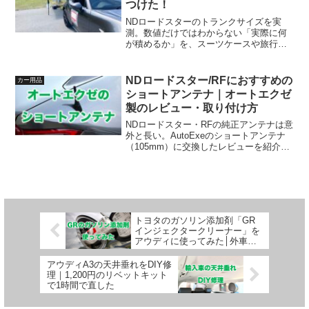
つけた！
NDロードスターのトランクサイズを実
測。数値だけではわからない「実際に何
が積めるか」を、スーツケースや旅行荷
物を実際に積んで検証した。また、この
トランクにピッタリ収まるタープを紹介
する。
NDロードスター/RFにおすすめの
カー用品
ショートアンテナ｜オートエクゼ
製のレビュー・取り付け方
NDロードスター・RFの純正アンテナは意
外と長い。AutoExeのショートアンテナ
（105mm）に交換したレビューを紹介す
る。気になるラジオの電波感度、工具不
要の取り付け方法、純正との見た目の違
いを写真付きで解説。おすすめできる理
由と注意点も。
トヨタのガソリン添加剤「GR
インジェクタークリーナー」を
アウディに使ってみた│外車・
旧車にも効果はあるか
アウディA3の天井垂れをDIY修
理｜1,200円のリベットキット
で1時間で直した