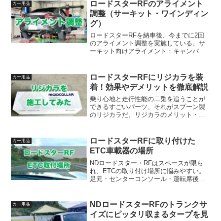
介します。
ロードスターRFのアライメント
カー用品
調整（サーキット・ワインディン
グ）
ロードスターRFを納車後、今までに2回
のアライメント調整を実施している。サ
ーキット向けアライメント：キャンバー
角を大きめにマツ耐で岡山国際サーキッ
トを走る機会があったため、サーキット
におけるタイム重視のアライメント調整
ロードスターRFにリジカラを装
カー用品
を行った。その時のアラ...
着！効果やデメリットを徹底解説
乗り心地と走行性能の二兎を追うことが
できるすごいパーツ、それがスプーン製
のリジカラだ。リジカラのメリット・デ
メリットを正直に解説する。効果を体感
しにくいケース、乗り心地の変化など、
装着前に知るべき注意点をロードスター
ロードスターRFに取り付けた
カー用品
RFオーナーが実体験から紹介。後悔しな
ETC車載器の場所
いための判断基準もまとめた。
NDロードスター・RFはスペースが限ら
れ、ETCの取り付け場所に悩みやすい。
足元・センターコンソール・運転席後ろ
の収納ボックスの候補3つを比較し、筆者
が運転席後ろに設置した理由を写真付き
で解説する。
NDロードスターRFのトランクサ
カー用品
イズにピッタリ収まるタープを見