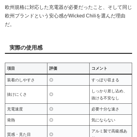
欧州規格に対応した充電器が必要だったこと、そして同じ
欧州ブランドという安心感がWicked Chiliを選んだ理由
だ。
実際の使用感
項目
評価
コメント
装着のしやすさ
◎
すっぽり収まる
しっかり差し込め、
抜けにくさ
◎
抜ける不安なし
充電速度
◎
必要十分な速さ
発熱
◎
気にならない
アルミ製で高級感あ
質感・見た目
◎