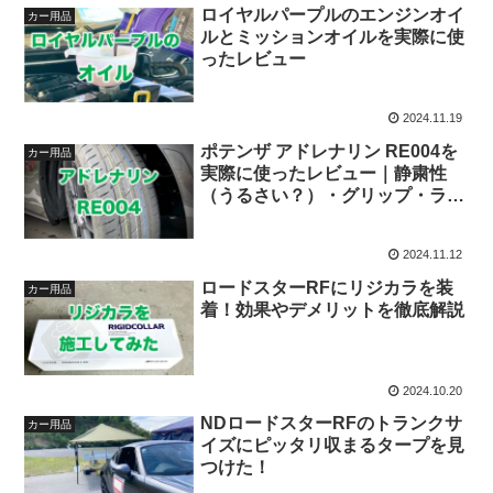
ロイヤルパープルのエンジンオイ
カー用品
ルとミッションオイルを実際に使
ったレビュー
2024.11.19
ポテンザ アドレナリン RE004を
カー用品
実際に使ったレビュー｜静粛性
（うるさい？）・グリップ・ライ
フを正直評価
2024.11.12
ロードスターRFにリジカラを装
カー用品
着！効果やデメリットを徹底解説
2024.10.20
NDロードスターRFのトランクサ
カー用品
イズにピッタリ収まるタープを見
つけた！