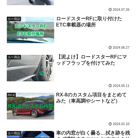
2024.07.26
ロードスターRFに取り付けた
カー用品
ETC車載器の場所
2024.06.27
【泥よけ】ロードスターRFにマ
カー用品
ッドフラップを付けてみた
2024.05.11
RX-8のカスタム項目をまとめて
RX-8
みた（車高調やシートなど）
2024.02.10
車の内窓が白く曇る…拭き跡を残
カー用品