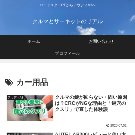
ロードスターRFからアウディA3へ
クルマとサーキットのリアル
ホーム
お問い合わせ
プロフィール
カー用品
クルマの鍵が回らない・固い原因
アウディA3
は？CRCがNGな理由と「鍵穴の
クスリ」で直した体験談
2026.07.01
AUTEL AP200レビューと使い方
カー用品