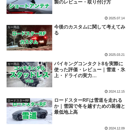
製のレビュー・取り付け方
2025.07.14
今後のカスタムに関して考えてみ
カー用品
る
2025.03.21
バイキングコンタクト8を実際に
カー用品
使った評価・レビュー｜雪道・氷
上・ドライの実力
【VikingContact 8】
2024.12.15
ロードスターRFは雪道を走れる
ロードスターRF
か｜雪国で冬を越すための装備と
最低地上高
2024.12.09