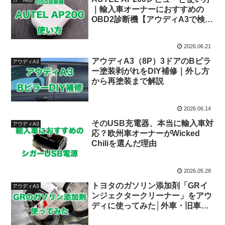
｜輸入車オーナーにおすすめの
OBD2診断機【アウディA3で検
証】
2026.06.21
アウディA3（8P）3ドアのBピラ
アウディA3
ー塗装剥がれをDIY補修｜外し方
から再塗装まで解説
2026.06.14
そのUSB充電器、本当に輸入車対
アウディA3
応？欧州車オーナーがWicked
Chiliを選んだ理由
2026.05.28
トヨタのガソリン添加剤「GRイ
アウディA3
ンジェクタークリーナー」をアウ
ディに使ってみた│外車・旧車に
も効果はあるか