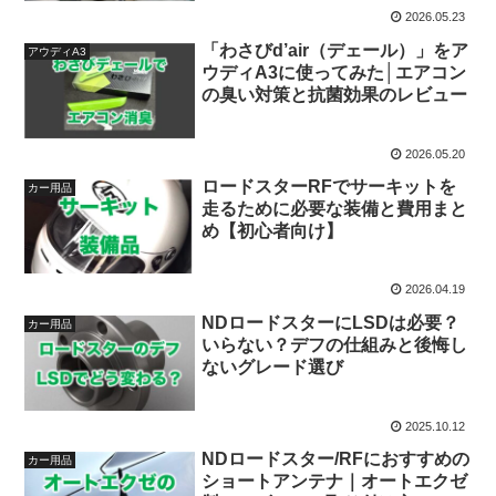
2026.05.23
「わさびd’air（デェール）」をア
アウディA3
ウディA3に使ってみた│エアコン
の臭い対策と抗菌効果のレビュー
2026.05.20
ロードスターRFでサーキットを
カー用品
走るために必要な装備と費用まと
め【初心者向け】
2026.04.19
NDロードスターにLSDは必要？
カー用品
いらない？デフの仕組みと後悔し
ないグレード選び
2025.10.12
NDロードスター/RFにおすすめの
カー用品
ショートアンテナ｜オートエクゼ