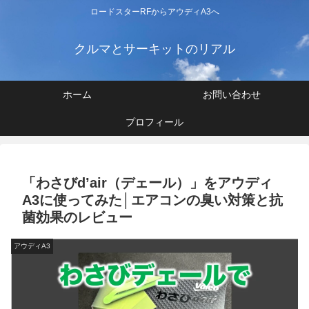
ロードスターRFからアウディA3へ
クルマとサーキットのリアル
ホーム
お問い合わせ
プロフィール
「わさびd’air（デェール）」をアウディ
A3に使ってみた│エアコンの臭い対策と抗
菌効果のレビュー
アウディA3