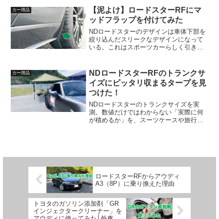
【泥よけ】ロードスターRFにマ
カー用品
ッドフラップを付けてみた
NDロードスターのデザインは車体下部を
絞り込んだスリークなデザインになって
いる。これはスポーツカーらしく引き締
まったカッコいいデザインなのだが、タ
イヤが跳ね上げた石や泥がボディに付き
やすいという悩みがある。同じ悩みを抱
NDロードスターRFのトランクサ
カー用品
えているNDロードスタ...
イズにピッタリ収まるタープを見
つけた！
NDロードスターのトランクサイズを実
測。数値だけではわからない「実際に何
が積めるか」を、スーツケースや旅行荷
物を実際に積んで検証した。また、この
トランクにピッタリ収まるタープを紹介
する。
ロードスターRFからアウディ
A3（8P）に乗り換えた理由
トヨタのガソリン添加剤「GR
インジェクタークリーナー」を
アウディに使ってみた│外車・