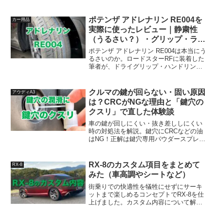
ンクルマのオプション装備には「メーカ
ーオプション」と「ディーラーオプショ
ン」がある。メーカーオプション：自動
ポテンザ アドレナリン RE004を
カー用品
車メーカーの工場出荷時...
実際に使ったレビュー｜静粛性
（うるさい？）・グリップ・ライ
フを正直評価
ポテンザ アドレナリン RE004は本当にう
るさいのか。ロードスターRFに装着した
筆者が、ドライグリップ・ハンドリン
グ・静粛性・タイヤのもちまで正直にレ
ビューする。街乗りからサーキット走行
まで使った実体験と、購入前に知りたい
クルマの鍵が回らない・固い原因
アウディA3
注意点を紹介。
は？CRCがNGな理由と「鍵穴の
クスリ」で直した体験談
車の鍵が回しにくい・抜き差ししにくい
時の対処法を解説。鍵穴にCRCなどの油
はNG！正解は鍵穴専用パウダースプレー
「鍵穴のクスリ」。アウディA3のキーシ
リンダーで実際に使い、引っかかりが解
消した体験を紹介します。
RX-8のカスタム項目をまとめて
RX-8
みた（車高調やシートなど）
街乗りでの快適性を犠牲にせずにサーキ
ットまで楽しめるコンセプトでRX-8を仕
上げました。カスタム内容について解説
しています。