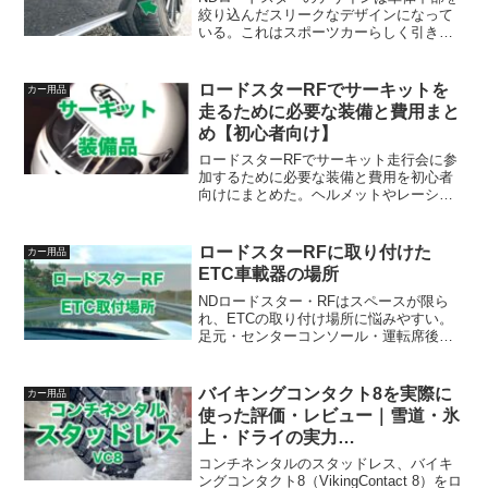
絞り込んだスリークなデザインになって
いる。これはスポーツカーらしく引き締
まったカッコいいデザインなのだが、タ
イヤが跳ね上げた石や泥がボディに付き
やすいという悩みがある。同じ悩みを抱
ロードスターRFでサーキットを
カー用品
えているNDロードスタ...
走るために必要な装備と費用まと
め【初心者向け】
ロードスターRFでサーキット走行会に参
加するために必要な装備と費用を初心者
向けにまとめた。ヘルメットやレーシン
ググローブなどの必須装備、車両側の準
備、初回費用〜ランニングコストの目安
まで実体験をもとに解説する。これから
ロードスターRFに取り付けた
カー用品
走りたい人は必読。
ETC車載器の場所
NDロードスター・RFはスペースが限ら
れ、ETCの取り付け場所に悩みやすい。
足元・センターコンソール・運転席後ろ
の収納ボックスの候補3つを比較し、筆者
が運転席後ろに設置した理由を写真付き
で解説する。
バイキングコンタクト8を実際に
カー用品
使った評価・レビュー｜雪道・氷
上・ドライの実力
【VikingContact 8】
コンチネンタルのスタッドレス、バイキ
ングコンタクト8（VikingContact 8）をロ