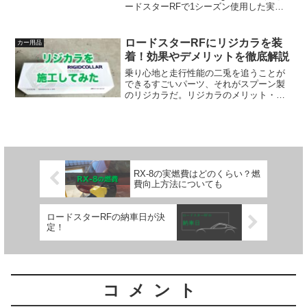
ードスターRFで1シーズン使用した実体
験レビュー。雪上・氷上性能、ドライ路
面の走り、静粛性を正直に評価する。ス
ポーツカーに合うスタッドレスを探して
ロードスターRFにリジカラを装
カー用品
いる人は参考にしてほしい。
着！効果やデメリットを徹底解説
乗り心地と走行性能の二兎を追うことが
できるすごいパーツ、それがスプーン製
のリジカラだ。リジカラのメリット・デ
メリットを正直に解説する。効果を体感
しにくいケース、乗り心地の変化など、
装着前に知るべき注意点をロードスター
RFオーナーが実体験から紹介。後悔しな
いための判断基準もまとめた。
RX-8の実燃費はどのくらい？燃
費向上方法についても
ロードスターRFの納車日が決
定！
コメント