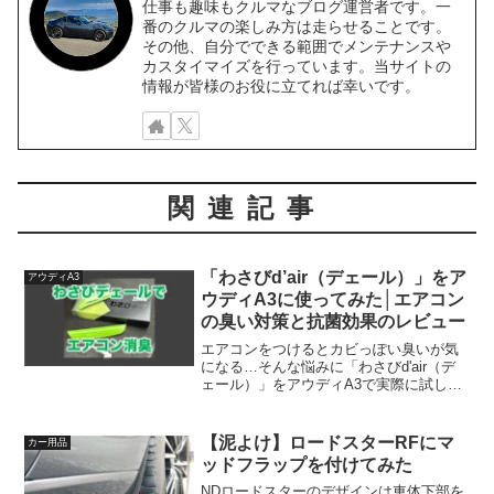
仕事も趣味もクルマなブログ運営者です。一
番のクルマの楽しみ方は走らせることです。
その他、自分でできる範囲でメンテナンスや
カスタイマイズを行っています。当サイトの
情報が皆様のお役に立てれば幸いです。
関連記事
「わさびd’air（デェール）」をア
アウディA3
ウディA3に使ってみた│エアコン
の臭い対策と抗菌効果のレビュー
エアコンをつけるとカビっぽい臭いが気
になる…そんな悩みに「わさびd'air（デ
ェール）」をアウディA3で実際に試した
レビュー。わさび成分の抗菌効果でエア
コンの臭い対策になるか、取り付け方法
と使用感を正直に紹介します。
【泥よけ】ロードスターRFにマ
カー用品
ッドフラップを付けてみた
NDロードスターのデザインは車体下部を