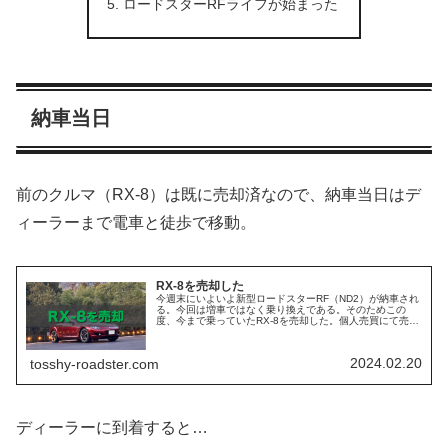
ロードスターRFライフが始まった
納車当日
前のクルマ（RX-8）は既に売却済なので、納車当日はデ
ィーラーまで電車と徒歩で移動。
RX-8を売却した
今週末にいよいよ新型ロードスターRF（ND2）が納車され
る。今回は増車ではなく乗り換えである。そのためこの
度、今まで乗っていたRX-8を売却した。個人売買にて売却
今回の売却先は知人である。したがって、間に業者を介す
ことなく当人自身の手続で譲...
2024.02.20
tosshy-roadster.com
ディーラーに到着すると…