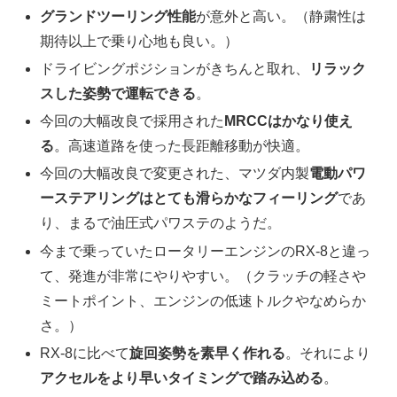
グランドツーリング性能
が意外と高い。（静粛性は
期待以上で乗り心地も良い。）
ドライビングポジションがきちんと取れ、
リラック
スした姿勢で運転できる
。
今回の大幅改良で採用された
MRCCはかなり使え
る
。高速道路を使った長距離移動が快適。
今回の大幅改良で変更された、マツダ内製
電動パワ
ーステアリングはとても滑らかなフィーリング
であ
り、まるで油圧式パワステのようだ。
今まで乗っていたロータリーエンジンのRX-8と違っ
て、発進が非常にやりやすい。（クラッチの軽さや
ミートポイント、エンジンの低速トルクやなめらか
さ。）
RX-8に比べて
旋回姿勢を素早く作れる
。それにより
アクセルをより早いタイミングで踏み込める
。