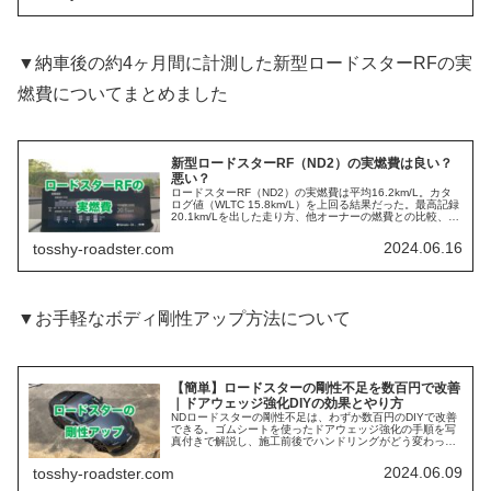
▼納車後の約4ヶ月間に計測した新型ロードスターRFの実
燃費についてまとめました
新型ロードスターRF（ND2）の実燃費は良い？
悪い？
ロードスターRF（ND2）の実燃費は平均16.2km/L。カタ
ログ値（WLTC 15.8km/L）を上回る結果だった。最高記録
20.1km/Lを出した走り方、他オーナーの燃費との比較、燃
費計の誤差、燃費を伸ばすテクニック3選まで実測データ
で解説する。
2024.06.16
tosshy-roadster.com
▼お手軽なボディ剛性アップ方法について
【簡単】ロードスターの剛性不足を数百円で改善
｜ドアウェッジ強化DIYの効果とやり方
NDロードスターの剛性不足は、わずか数百円のDIYで改善
できる。ゴムシートを使ったドアウェッジ強化の手順を写
真付きで解説し、施工前後でハンドリングがどう変わった
かを正直にレビューする。市販の強化ドアウェッジや、よ
り本格的な剛性アップ方法も紹介。
2024.06.09
tosshy-roadster.com