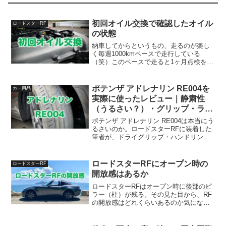
初回オイル交換で確認したオイル
ロードスターRF
の状態
納車してからというもの、走るのが楽し
く毎週1000kmペースで走行している
（笑）このペースで走ると1ヶ月点検を本
当に納車1ヶ月後に受けた場合、その時の
走行距離は約4000kmということになる。
流石にそれは走り過ぎなので、その手前
ポテンザ アドレナリン RE004を
カー用品
である納車2...
実際に使ったレビュー｜静粛性
（うるさい？）・グリップ・ライ
フを正直評価
ポテンザ アドレナリン RE004は本当にう
るさいのか。ロードスターRFに装着した
筆者が、ドライグリップ・ハンドリン
グ・静粛性・タイヤのもちまで正直にレ
ビューする。街乗りからサーキット走行
まで使った実体験と、購入前に知りたい
ロードスターRFにオープン時の
ロードスターRF
注意点を紹介。
開放感はあるか
ロードスターRFはオープン時に後部のピ
ラー（柱）が残る。その見た目から、RF
の開放感はどれくらいあるのか気になる
方は多いと思う。ロードスターRFが納車
されてからこれまでに感じたオープン時