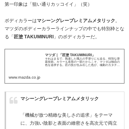
第一印象は「狙い通りカッコイイ」（笑）
ボディカラーは
マシーングレープレミアムメタリック
。
マツダのボディーカラーラインナップの中でも特別枠とな
る「
匠塗 TAKUMINURI
」のボディカラーだ。
マツダ｜「匠塗 TAKUMINURI」
それはまるで、熟達した職人の手塗りにも迫る、特別な塗
装技術。カラーも造形の一部だからこそ、マツダは独自の
色を追求する。匠の技が生み出した色が、魂動のカタチを
際立てる。
www.mazda.co.jp
マシーングレープレミアムメタリック
「機械が放つ精緻な美しさの追求」をテーマ
に、力強い陰影と表面の緻密さを高次元で両立