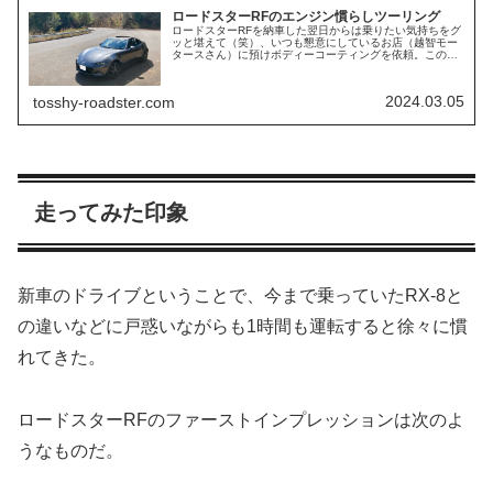
ロードスターRFのエンジン慣らしツーリング
ロードスターRFを納車した翌日からは乗りたい気持ちをグ
ッと堪えて（笑）、いつも懇意にしているお店（越智モー
タースさん）に預けボディーコーティングを依頼。この度
引き取ったので、本格的に慣らしを兼ねて長距離ツーリン
グに出かけることとした。ボディ...
2024.03.05
tosshy-roadster.com
走ってみた印象
新車のドライブということで、今まで乗っていたRX-8と
の違いなどに戸惑いながらも1時間も運転すると徐々に慣
れてきた。
ロードスターRFのファーストインプレッションは次のよ
うなものだ。