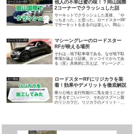
の開放感について書いてみたい。RFでも
他人の不幸は蜜の味！？岡山国際
ロードスターRF
オープン時の開放...
2コーナーでクラッシュした話
サーキットでクラッシュした直後、「や
っちまった」と思った。ロードスターRF
でサーキットを走るのは楽しい。岡山国
際サーキットは走りごたえがあって、何
度走っても気が引き締まる。だからこ
そ、2コーナーで単独クラッシュした瞬間
マシーングレーのロードスター
ロードスターRF
は、正直、しばらく何も...
RFが映える場所
それは…地下駐車場である。なぜ地下駐
車場か論より証拠。カッコイイからであ
る（笑）具体的に言えば、マシーングレ
ーならではの陰影感が際立つ場所だから
である。マシーングレープレミアムメタ
リックとは改めてマシーングレーとはど
ロードスターRFにリジカラを装
カー用品
のようなカラーか再確認す...
着！効果やデメリットを徹底解説
乗り心地と走行性能の二兎を追うことが
できるすごいパーツ、それがスプーン製
のリジカラだ。リジカラのメリット・デ
メリットを正直に解説する。効果を体感
しにくいケース、乗り心地の変化など、
装着前に知るべき注意点をロードスター
RFオーナーが実体験から紹介。後悔しな
いための判断基準もまとめた。