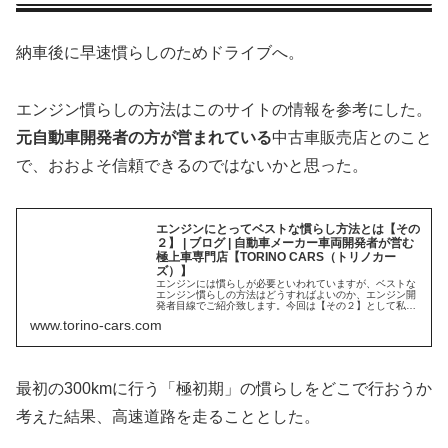
納車後に早速慣らしのためドライブへ。
エンジン慣らしの方法はこのサイトの情報を参考にした。
元自動車開発者の方が営まれている
中古車販売店とのこと
で、おおよそ信頼できるのではないかと思った。
エンジンにとってベストな慣らし方法とは【その
２】 | ブログ | 自動車メーカー車両開発者が営む
極上車専門店【TORINO CARS（トリノカー
ズ）】
エンジンには慣らしが必要といわれていますが、ベストな
エンジン慣らしの方法はどうすればよいのか、エンジン開
発者目線でご紹介致します。今回は【その２】として私が
ベストと考えるエンジン慣らしの方法についてご紹介致し
www.torino-cars.com
ます。
最初の300kmに行う「極初期」の慣らしをどこで行おうか
考えた結果、高速道路を走ることとした。