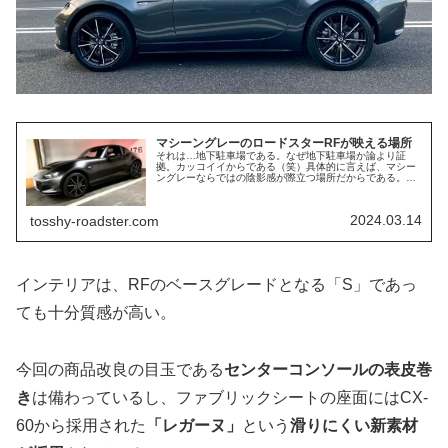
マシーングレーのロードスターRFが映える場所
それは…地下駐車場である。なぜ地下駐車場か論より証
拠。カッコイイからである（笑）具体的に言えば、マシー
ングレーならではの陰影感が際立つ場所だからである。マ
シーングレープレミアムメタリックとは改めてマシーング
レーとはどのようなカラーか再確認す...
2024.03.14
tosshy-roadster.com
インテリアは、RFのベースグレードとなる「S」であっ
ても十分質感が高い。
今回の商品改良の目玉である
センターコンソールの表皮巻
き
は備わっているし、ファブリックシートの座面にはCX-
60から採用された
「レガーヌ」
という
滑りにくい新素材