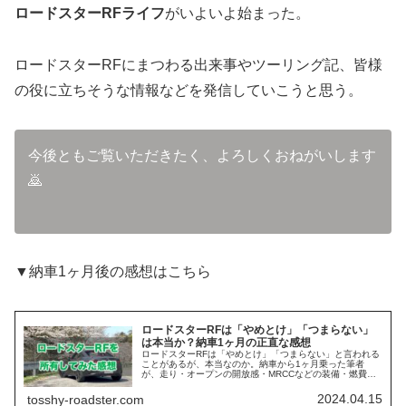
ロードスターRFライフ
がいよいよ始まった。
ロードスターRFにまつわる出来事やツーリング記、皆様
の役に立ちそうな情報などを発信していこうと思う。
今後ともご覧いただきたく、よろしくおねがいします
🙇
▼納車1ヶ月後の感想はこちら
ロードスターRFは「やめとけ」「つまらない」
は本当か？納車1ヶ月の正直な感想
ロードスターRFは「やめとけ」「つまらない」と言われる
ことがあるが、本当なのか。納車から1ヶ月乗った筆者
が、走り・オープンの開放感・MRCCなどの装備・燃費を
正直にレビューする。購入を迷って不安になっている人に
こそ読んでほしい。
2024.04.15
tosshy-roadster.com